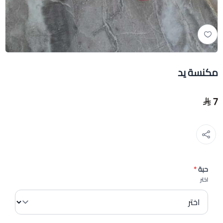
مكنسة يد
7
حبة
*
اختر