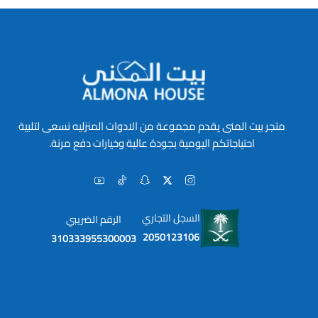
متجر بيت المنى يقدم مجموعة من الادوات المنزليه نسعى لتلبية
احتياجاتكم اليومية بجودة عالية وخيارات دفع مرنة.
السجل التجاري
الرقم الضريبي
2050123106
310333955300003