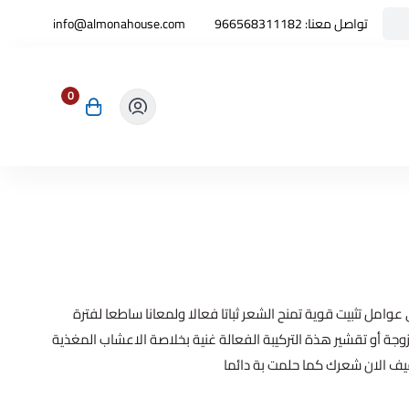
تواصل معنا:
966568311182
info@almonahouse.com
0
من Vatika يحتوي على عوامل تثبيت قوية تمنح الشعر ثباتا فعالا ولمعانا ساطعا لفترة
جة أو تقشير هذة التركيبة الفعالة غنية بخلاصة الاعشاب المغذية
ف الان شعرك كما حلمت بة دائما