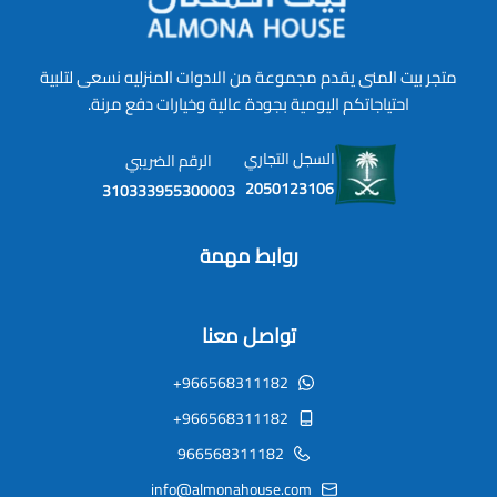
متجر بيت المنى يقدم مجموعة من الادوات المنزليه نسعى لتلبية
احتياجاتكم اليومية بجودة عالية وخيارات دفع مرنة.
السجل التجاري
الرقم الضريبي
2050123106
310333955300003
روابط مهمة
تواصل معنا
+966568311182
+966568311182
966568311182
info@almonahouse.com