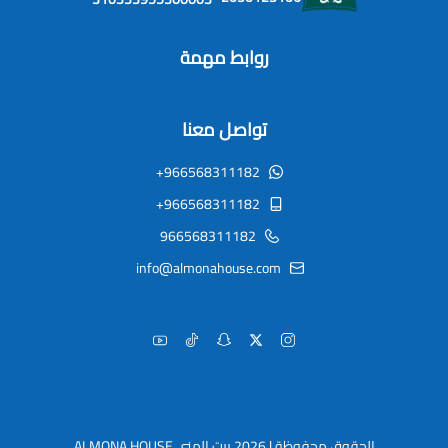
روابط مهمة
تواصل معنا
+966568311182
+966568311182
966568311182
info@almonahouse.com
الحقوق محفوظة | 2026
بيت المنى ALMONA HOUSE