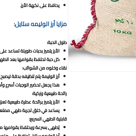
يحافظ على نكهة الأرز.
مزايا أرز الوليمه ستايل:
طول الحبة:
الأرز يتميز بحبات طويلة تساعد ع
كل حبة تحتفظ بقوامها بعد الطهي
نقاء وخلوه من الشوائب:
أرز الوليمة يتم تنظيفه بدقة ليصبح خ
هذا يجعل تحضير الوجبات أسرع وأك
رائحة طبيعية وزكية:
الأرز يتميز برائحة عطرة طبيعية تع
يساعد في خلق تجربة طهي ممتعة ح
قابلية الطهي السريع:
يُطهى بسرعة ويحتفظ بقوامها مما
أرز الوليمه ستايل يُحافظ على ملم